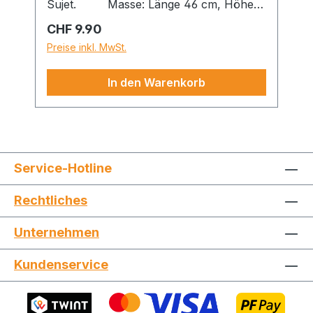
Sujet. Masse: Länge 46 cm, Höhe
37 cm
Regulärer Preis:
CHF 9.90
Preise inkl. MwSt.
In den Warenkorb
Service-Hotline
Rechtliches
Unternehmen
Kundenservice