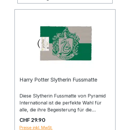
Harry Potter Slytherin Fussmatte
Diese Slytherin Fussmatte von Pyramid
International ist die perfekte Wahl für
alle, die ihre Begeisterung für die
berühmte Zaubererwelt bereits an der
Regulärer Preis:
CHF 29.90
Haustür zeigen möchten. Inspiriert vom
Preise inkl. MwSt.