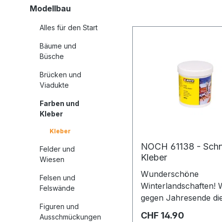
Modellbau
Alles für den Start
Bäume und
Büsche
Brücken und
Viadukte
Farben und
Kleber
Kleber
NOCH 61138 - Sch
Felder und
Kleber
Wiesen
Wunderschöne
Felsen und
Winterlandschaften! Wenn
Felswände
gegen Jahresende die
Figuren und
Schneeflocken durch
Regulärer Preis:
CHF 14.90
Ausschmückungen
Luft tanzen, leuchten