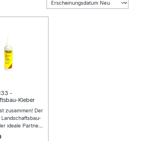
33 -
tsbau-Kleber
est zusammen! Der
e Landschaftsbau-
der ideale Partner
stelarbeiten. Er
Preis:
0
lz, Papier,