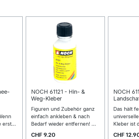
nee-
NOCH 61121 - Hin- &
NOCH 611
Weg-Kleber
Landschaf
Figuren und Zubehör ganz
Das hält f
einfach ankleben & nach
universell
 ersten
Bedarf wieder entfernen! Mit
Kleber ist 
 die
dem NOCH Hin- & Weg-
für alle Ba
Regulärer Preis:
Regulärer 
CHF 9.20
CHF 12.9
 nicht
Kleber lassen sich Kleinteile
verklebt Ho