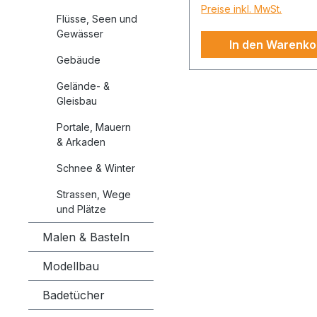
Preise inkl. MwSt.
nur Kinderaugen! Win
Flüsse, Seen und
müssen weiß sein, – 
Gewässer
In den Warenko
gehört in unseren
Gebäude
Breitengraden einfac
Mit den Produkten z
Gelände- &
Thema Winter könne
Gleisbau
diese wunderschöne
Portale, Mauern
Landschaften jetzt a
& Arkaden
Ihre Modellanlage ho
Schnee & Winter
Der "Schnee-Kleber" 
ideal für die Verarbei
Strassen, Wege
der NOCH Schneeflo
und Plätze
geeignet. Er trocknet
Malen & Basteln
aus, sodass eine
Vorgrundierung des
Modellbau
Untergrundes nicht nöt
Badetücher