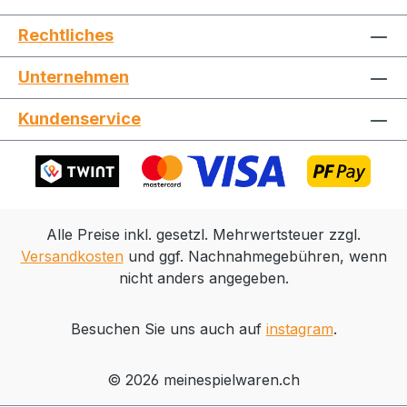
leicht selbst zusammenbauen.
Rechtliches
Kindgerecht und ohne Kraftaufwand. Die
farbige leicht verständliche Bauanleitung
Unternehmen
führt dabei Schritt für Schritt zum
Ziel. Einfacher Zusammenbau Robuste
Kundenservice
Bauweise Wieder
auseinanderbaubar Fahrer-
Figur Bewegliche Türen vorne und
hinten Seitliche Schiebetür Bastelbogen
für mehrere Pakete Dekoration über
Alle Preise inkl. gesetzl. Mehrwertsteuer zzgl.
beiliegende Aufkleber
Versandkosten
und ggf. Nachnahmegebühren, wenn
nicht anders angegeben.
Besuchen Sie uns auch auf
instagram
.
© 2026 meinespielwaren.ch