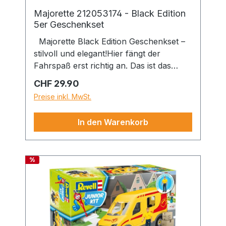
Majorette 212053174 - Black Edition
5er Geschenkset
Majorette Black Edition Geschenkset –
stilvoll und elegant!Hier fängt der
Fahrspaß erst richtig an. Das ist das
Grundmotto dieses Majorette
Regulärer Preis:
CHF 29.90
Geschenksets mit fünf unterschiedlichen
Preise inkl. MwSt.
Spielzeugautos im Maßstab 1:64. Die
coolen Straßenfahrzeuge mit Die-Cast
In den Warenkorb
Karosserie in unterschiedlichen
Schwarz-Nuancen kommen mit Freilauf
und Federung und in Original Lizenz von
%
Audi, Brabus, Nissan, Dodge und
Mercedes-AMG. Die außergewöhnlichen
Looks der Spielzeugautos werden durch
bewegliche Teile und ein sorgfältig
gestaltetes Interieur zu einem wertvollen
Gesamtkunstwerk. Das Set eigneet sich