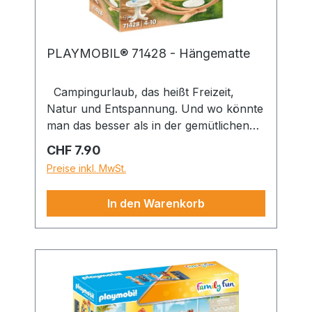
PLAYMOBIL® 71428 - Hängematte
Campingurlaub, das heißt Freizeit,
Natur und Entspannung. Und wo könnte
man das besser als in der gemütlichen
PLAYMOBIL-Hängematte. Hier macht es
Regulärer Preis:
CHF 7.90
sich die Urlauberin mit ihren Zeitschriften
Preise inkl. MwSt.
gemütlich. Lesen, dösen, träumen, so
sieht der perfekte Urlaub aus. Das
In den Warenkorb
PLAYMOBIL-Spielset besteht aus einer
PLAYMOBIL-Figur, einer Hängematte,
einem Tisch, einem Schirm und weiteren
Extras. Die detailreichen Spielsets der
PLAYMOBIL Family Fun Reihe laden
Kinder ab 4 Jahren zu lustigen
Rollenspielen ein.