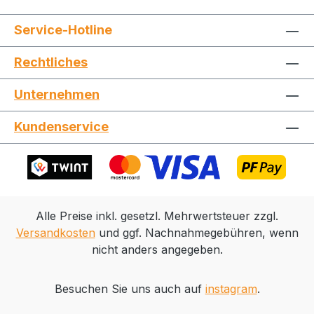
1 Tigerkopf, 1 Tigerumhang, 1 Umhang, 1
Service-Hotline
Krone, 1 Bart, 1 Zwergenmütze, 1
Elfenflügel, 1 Blumenhut, 1 Tablet, 1
Rechtliches
Kinderzeichnung, 1 Bücherbund, 1 Set
Schreib- und Malzubehör (6-teilig), 1
Unternehmen
Box, 1 Regal, 4 Muscheln Garantie
vom Hersteller: 24 Monate
Kundenservice
Alle Preise inkl. gesetzl. Mehrwertsteuer zzgl.
Versandkosten
und ggf. Nachnahmegebühren, wenn
nicht anders angegeben.
Besuchen Sie uns auch auf
instagram
.