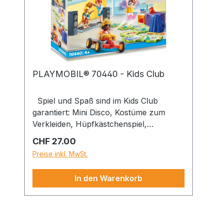
PLAYMOBIL® 70440 - Kids Club
Spiel und Spaß sind im Kids Club
garantiert: Mini Disco, Kostüme zum
Verkleiden, Hüpfkästchenspiel,
Tretautofahren und weitere Spielsachen
Regulärer Preis:
CHF 27.00
sorgen bei den Kindern für
Preise inkl. MwSt.
Unterhaltung. Sachinformationen:
Figuren: 1 Frau, 2 Mädchen, 1 Junge
In den Warenkorb
Zubehör: 1 Tretauto, 1 Kiste, 1
Hüpfkästchenspiel (8-teilig), 1 Bühne, 1
Mikrofon mit Ständer, 2 Lautsprecher, 1
Steckenpferd, 1 Strohhut, 1 Zauberstab,