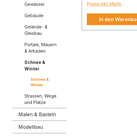
Preise inkl. MwSt.
Gewässer
nur Kinderaugen! Win
müssen weiß sein, – 
Gebäude
In den Warenko
gehört in unseren
Gelände- &
Breitengraden einfac
Gleisbau
Mit den Produkten z
Thema Winter könne
Portale, Mauern
diese wunderschöne
& Arkaden
Landschaften jetzt a
Schnee &
Ihre Modellanlage ho
Winter
Gestalten Sie mit der
Schnee &
Schnee-Paste
Winter
wunderschöne
Schneelandschaften,
Strassen, Wege
Sie mit der Eiskristall
und Plätze
für noch mehr Detail
Malen & Basteln
runden Sie das Ganz
anschließend mit Eis
Modellbau
an Gebäuden ab. Da