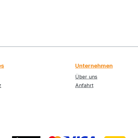
lles,
Pinsel mod
er
Auf diese 
aft
kristallklar
Eisflächen
sorgen fü
Details auf
Winterland
es
Unternehmen
Über uns
z
Anfahrt