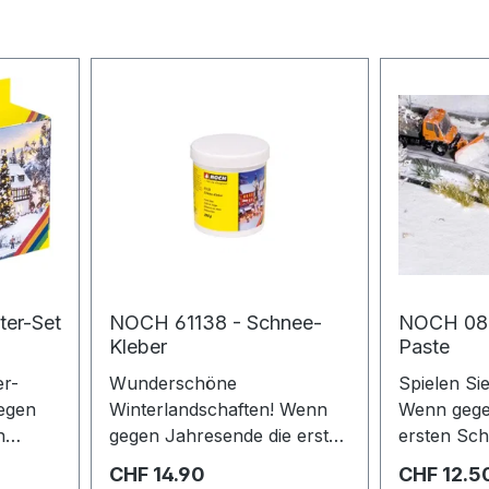
er-Set
NOCH 61138 - Schnee-
NOCH 0875
Kleber
Paste
er-
Wunderschöne
Spielen Si
Winterlandschaften! Wenn
Wenn gege
n
gegen Jahresende die ersten
ersten Sc
 die
Schneeflocken durch die
die Luft ta
Regulärer Preis:
Regulärer 
CHF 14.90
CHF 12.5
 nicht
Luft tanzen, leuchten nicht
nicht nur