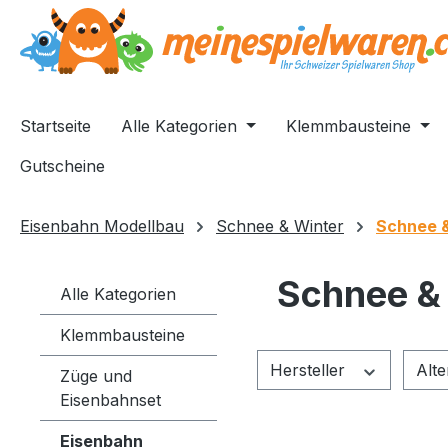
springen
Zur Hauptnavigation springen
Startseite
Alle Kategorien
Klemmbausteine
Gutscheine
Eisenbahn Modellbau
Schnee & Winter
Schnee &
Schnee &
Alle Kategorien
Klemmbausteine
Hersteller
Alt
Züge und
Eisenbahnset
Eisenbahn