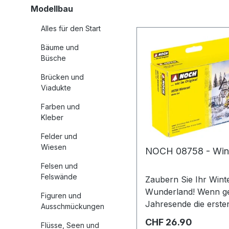
Modellbau
Alles für den Start
Bäume und
Büsche
Brücken und
Viadukte
Farben und
Kleber
Felder und
Wiesen
NOCH 08758 - Wint
Felsen und
Felswände
Zaubern Sie Ihr Wint
Wunderland! Wenn gegen
Figuren und
Jahresende die erste
Ausschmückungen
Schneeflocken durch
Regulärer Preis:
CHF 26.90
Flüsse, Seen und
Luft tanzen, leuchten