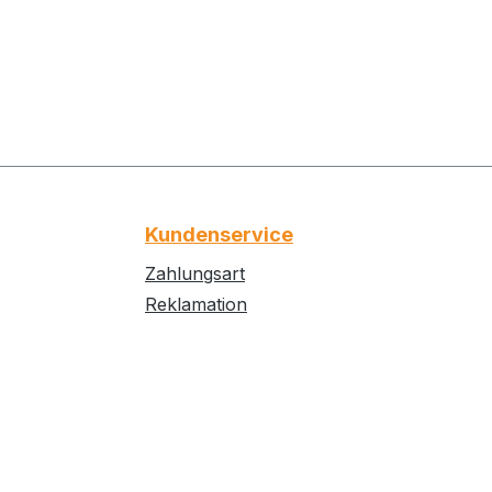
elliert werden.
Weise können Sie
 glitzernde
 gestalten und
r wunderschöne
 Ihrer
schaft.
Kundenservice
Zahlungsart
Reklamation