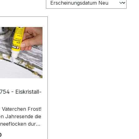
4 - Eiskristall-
e Väterchen Frost!
n Jahresende die
hneeflocken durch
nzen, leuchten
Preis:
0