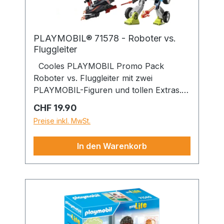
PLAYMOBIL® 71578 - Roboter vs.
Fluggleiter
Cooles PLAYMOBIL Promo Pack
Roboter vs. Fluggleiter mit zwei
PLAYMOBIL-Figuren und tollen Extras.
Steige ein in den Kampf der Maschinen
Regulärer Preis:
CHF 19.90
mit dem Roboter vs. Fluggleiter Promo
Preise inkl. MwSt.
Pack von PLAYMOBIL. Schwinge dich
auf den Fluggleiter mit zwei
In den Warenkorb
Antriebsdüsen und drehbarer Kanone
und stürze dich ins Geschehen. Doch
auch der Kampfroboter ist äußerst
flexibel und mit zwei Kanonen sowie
einer Drohne ausgestattet. Um eine Figur
im Roboter zu platzieren, kann die
Kanzel nach vorne aufgeklappt werden.