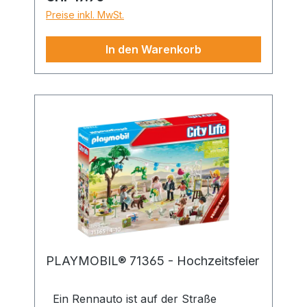
wieder neue spannende Geschichten zu
Preise inkl. MwSt.
entdecken. Mutter und Sohn machen
einen kleinen Ausflug mit ihren Rollern
In den Warenkorb
und legen eine Pause beim
Buchhäuschen ein, um sich eine neue
Lektüre auszusuchen. Das ausgelesene
Buch stellt der Junge wieder ins
Häuschen zurück. Die Tiny Haus-
Spielwelt von PLAYMOBIL lädt Kinder
dazu ein, sich spielerisch mit den
Themen Nachhaltigkeit und
Umweltschutz auseinanderzusetzen. Alle
Sets der PLAYMOBIL Tiny Haus-
Spielwelt bestehen im Schnitt zu mehr
als 80% aus recycelten und biobasierten
Materialien
PLAYMOBIL® 71365 - Hochzeitsfeier
Ein Rennauto ist auf der Straße