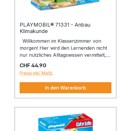
Verkleiden für lustige Erinnerungsfotos.
PLAYMOBIL® 71331 - Anbau
Klimakunde
Willkommen im Klassenzimmer von
morgen! Hier wird den Lernenden nicht
nur nützliches Alltagswissen vermittelt,
sondern auch die Themen Klima- und
Regulärer Preis:
CHF 44.90
Umweltschutz stehen auf dem Lehrplan.
Preise inkl. MwSt.
Wie lese ich ein Klimadiagramm und wie
geht richtige Mülltrennung? Das wird
In den Warenkorb
nicht nur theoretisch, sondern ganz
praktisch mit den vorhandenen
Behältern erklärt und geübt. Ein
spannendes Puzzle mit
Klimaschutzaufgaben animiert Kinder
spielerisch zu umweltbewusstem