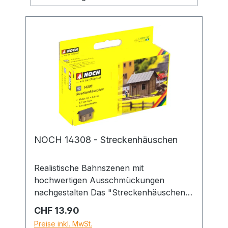
NOCH 14308 - Streckenhäuschen
Realistische Bahnszenen mit
hochwertigen Ausschmückungen
nachgestalten Das "Streckenhäuschen"
eignet sich ideal, um realgetreue
Regulärer Preis:
CHF 13.90
Bahnszenen auf einer Modelllandschaft
Preise inkl. MwSt.