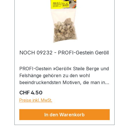
Modell nachzubilden und perfekt zu
detaillieren. Es wird in drei
verschiedenenKörnungen angeboten
und kann sortenrein oder gemischt
verwendet werden.
NOCH 09232 - PROFI-Gestein Geröll
PROFI-Gestein »Geröll« Steile Berge und
Felshänge gehören zu den wohl
beeindruckendsten Motiven, die man in
einer Modell-Landschaft gestalten kann.
Regulärer Preis:
CHF 4.50
An Klippen und Schrofen brechen
Preise inkl. MwSt.
immer wieder kleinere und größere Fels-
und Geröllblöcke ab und sammeln sich
In den Warenkorb
in Geröllfeldern unterhalb der Steilwände
oder in Flussbetten. Das Geröll von