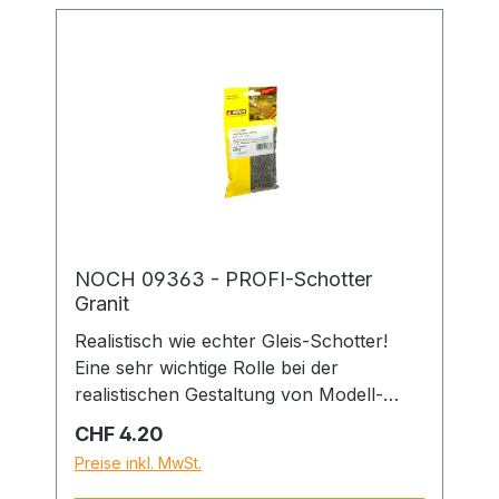
NOCH 09363 - PROFI-Schotter
Granit
Realistisch wie echter Gleis-Schotter!
Eine sehr wichtige Rolle bei der
realistischen Gestaltung von Modell-
Landschaften kommt Schotter und
Regulärer Preis:
CHF 4.20
Steinen zu. Gleis-Schotter wird in der
Preise inkl. MwSt.
Regel regional abgebaut und spiegelt