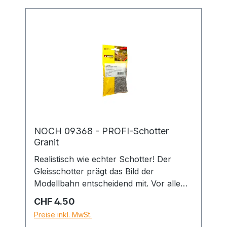
NOCH eignet sich ideal, um solche
Felsabrisse, Geröllfelder und
wunderschöne Fluss- und Seebetten im
Modell nachzubilden und perfekt zu
detaillieren. Es wird in drei
verschiedenenKörnungen angeboten
und kann sortenrein oder gemischt
verwendet werden.
NOCH 09368 - PROFI-Schotter
Granit
Realistisch wie echter Schotter! Der
Gleisschotter prägt das Bild der
Modellbahn entscheidend mit. Vor allem
bei den großen Spuren kommt ihm
Regulärer Preis:
CHF 4.50
besondere Bedeutung zu, da ein
Preise inkl. MwSt.
realistischer Schotter zu einem