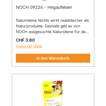
NOCH 09226 - Hegaufelsen
Natursteine Nichts wirkt realilstischer als
Naturprodukte. Deshalb gibt es von
NOCH ausgesuchte Natursteine für den
Modellbahn-Landschaftsbau. Alle Steine
Regulärer Preis:
CHF 3.80
sind fein gebrochen und in der Größe
Preise inkl. MwSt.
sortiert.
In den Warenkorb