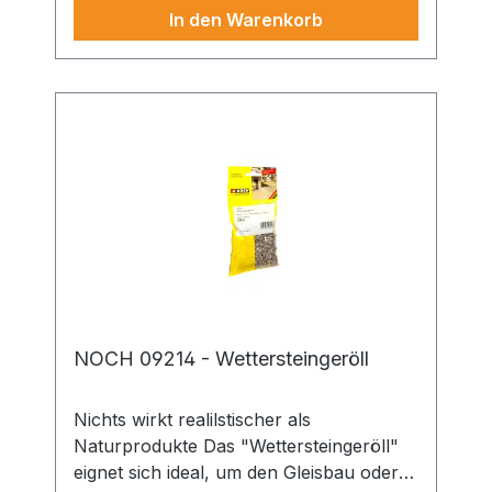
daher die Farbe der Felsen und Steine
In den Warenkorb
der Region wieder. Mit den
verschiedenen Schotter-Sorten von
NOCH können Sie Ihre Gleisbettung
somit äußerst realistisch beschottern.
Zudem lassen sich die Sorten
untereinander auch prima mischen,
wodurch individuelle Farben entstehen.
Die Körnung des PROFI-Schotters
"Granit" für Spur H0 und TT beträgt 0,5
- 1,0 mm.
NOCH 09214 - Wettersteingeröll
Nichts wirkt realilstischer als
Naturprodukte Das "Wettersteingeröll"
eignet sich ideal, um den Gleisbau oder