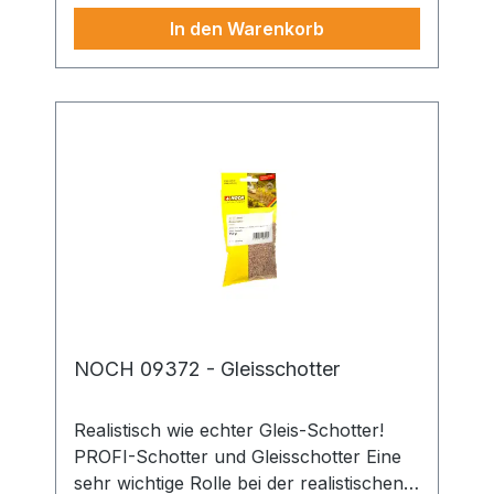
perfekten Erscheinungsbild der
In den Warenkorb
Gleisanlagen auf Modellbauanlagen
beiträgt. Der NOCH PROFI-Schotter
besteht aus echtem Gestein, ist
maßstäblich verkleinert und farblich
perfekt austariert. Die Körnung beträgt 1
2 mm und er ist in drei verschiedenen
Farben verfügbar.
NOCH 09372 - Gleisschotter
Realistisch wie echter Gleis-Schotter!
PROFI-Schotter und Gleisschotter Eine
sehr wichtige Rolle bei der realistischen