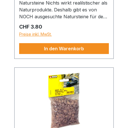
Natursteine Nichts wirkt realilstischer als
Naturprodukte. Deshalb gibt es von
NOCH ausgesuchte Natursteine für den
Modell-Landschaftsbau. Alle Steine sind
Regulärer Preis:
CHF 3.80
fein gebrochen und in der Größe sortiert.
Preise inkl. MwSt.
In den Warenkorb