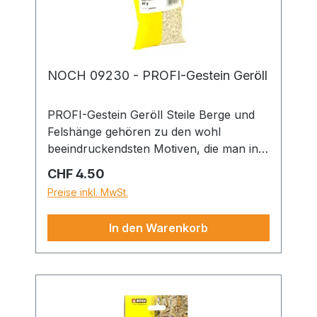
NOCH 09230 - PROFI-Gestein Geröll
PROFI-Gestein Geröll Steile Berge und
Felshänge gehören zu den wohl
beeindruckendsten Motiven, die man in
einer Modell-Landschaft gestalten kann.
Regulärer Preis:
CHF 4.50
An Klippen und Schrofen brechen
Preise inkl. MwSt.
immer wieder kleinere und größere Fels-
und Geröllblöcke ab und sammeln sich
In den Warenkorb
in Geröllfeldern unterhalb der Steilwände
oder in Flussbetten. Das Geröll von
NOCH eignet sich ideal, um solche
Felsabrisse, Geröllfelder und
wunderschöne Fluss- und Seebetten im