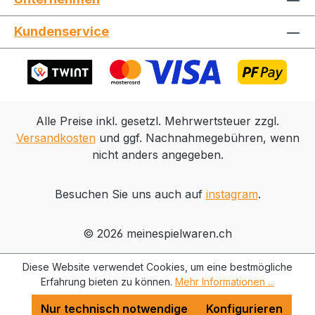
Gesicht und dreiblättriger Sense. Seit
zwei Jahrzehnten begeistert der Anime
Kundenservice
Naruto Shippuden Fans auf der ganzen
Welt. Pünktlich zum 20-jährigen
Jubiläum erscheinen nun die ersten
einzigartigen Charaktere der beliebten
Serie im PLAYMOBIL-Format. Die präzise
Alle Preise inkl. gesetzl. Mehrwertsteuer zzgl.
gestalteten Figuren laden mit tollen
Versandkosten
und ggf. Nachnahmegebühren, wenn
Details und authentischen Extras zum
nicht anders angegeben.
Nachspielen legendärer Szenen und
zum Erfinden neuer Geschichten ein.
Kreativer Spielspaß für Animefans jeden
Besuchen Sie uns auch auf
instagram
.
Alters. Garantie vom Hersteller: 24
Monate
© 2026 meinespielwaren.ch
Diese Website verwendet Cookies, um eine bestmögliche
Erfahrung bieten zu können.
Mehr Informationen ...
Nur technisch notwendige
Konfigurieren