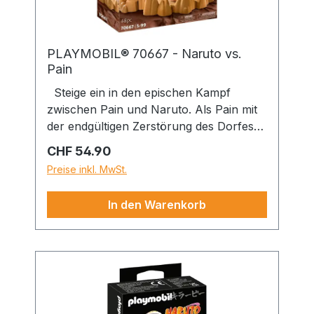
PLAYMOBIL® 70667 - Naruto vs.
Pain
Steige ein in den epischen Kampf
zwischen Pain und Naruto. Als Pain mit
der endgültigen Zerstörung des Dorfes
Konoha-Gakure beginnt, bereiten sich
Regulärer Preis:
CHF 54.90
Naruto und die Kröten darauf vor, ihn im
Preise inkl. MwSt.
Kampf zu stellen. Pain schafft es jedoch
Narutos Attacken abzuwehren und ihn
In den Warenkorb
mit schwarzen Stäben auf dem Boden
zu fixieren. Aber Naruto gibt niemals auf.
Kann der chakrageplagte Naruto
gewinnen, wenn schon ein Fehltritt in
einer Katastrophe enden könnte? Das
Spielset enthält die NARUTO
SHIPPUDEN Charaktere Naruto