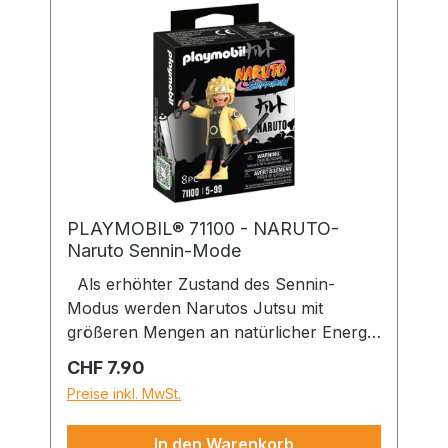
Hingucker in jeder Fanartikel-Vitrine. Das
PLAYMOBIL Set enthält NARUTO
SHIPPUDEN Charakter Killer Bee mit
Buch und Stift zum Notieren seiner
neuesten Songtexte.
PLAYMOBIL® 71100 - NARUTO-
Naruto Sennin-Mode
Als erhöhter Zustand des Sennin-
Modus werden Narutos Jutsu mit
größeren Mengen an natürlicher Energie
und der Rikudou Sennin Kraft
Regulärer Preis:
CHF 7.90
angereichert, um sie stärker zu machen.
Preise inkl. MwSt.
Die erfolgreiche Zusammenarbeit von
PLAYMOBIL und NARUTO geht in die
In den Warenkorb