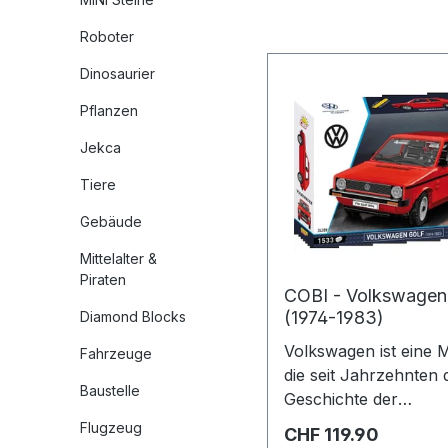
Roboter
Dinosaurier
Pflanzen
Jekca
Tiere
Gebäude
Mittelalter &
Piraten
COBI - Volkswagen
(1974-1983)
Diamond Blocks
Volkswagen ist eine 
Fahrzeuge
die seit Jahrzehnten 
Baustelle
Geschichte der
Automobilindustrie pr
Flugzeug
Regulärer Preis:
CHF 119.90
Der von 1974 bis 198