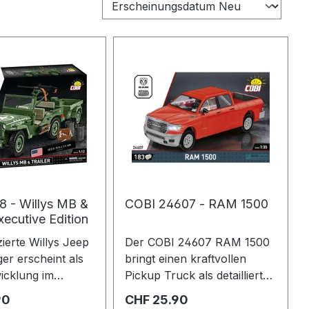
 - Willys MB &
COBI 24607 - RAM 1500
Executive Edition
ierte Willys Jeep
Der COBI 24607 RAM 1500
er erscheint als
bringt einen kraftvollen
icklung im
Pickup Truck als detailliertes
12 und passt
Baustein Modell in deine
Preis:
Regulärer Preis:
90
CHF 25.90
 den
Sammlung. Das lizenzierte