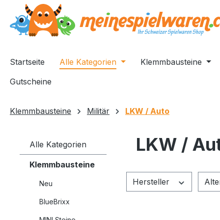
springen
Zur Hauptnavigation springen
Startseite
Alle Kategorien
Klemmbausteine
Gutscheine
Klemmbausteine
Militär
LKW / Auto
LKW / Au
Alle Kategorien
Klemmbausteine
Hersteller
Alt
Neu
BlueBrixx
MINI Steine