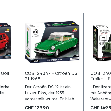
 Golf
COBI 24347 - Citroën DS
COBI 2408
21 1968
Trailer - 
Marke,
Der Citroën DS 19 ist ein
Der lizenz
die
Luxus-Pkw, der 1955
mit Anhäng
vorgestellt wurde. Er blieb
Weiterentw
ägt.
bis 1975 in Produktion. Seine
Maßstab 1:
Regulärer Preis:
Regulärer 
CHF 129.90
CHF 149.
3
Premiere stieß aufgrund
perfekt zu