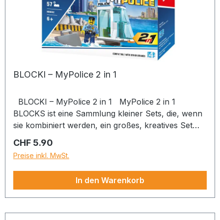
BLOCKI – MyPolice 2 in 1
BLOCKI – MyPolice 2 in 1 MyPolice 2 in 1
BLOCKS ist eine Sammlung kleiner Sets, die, wenn
sie kombiniert werden, ein großes, kreatives Set
einer Polizeistation ergeben! MyPolice 2 in 1
Regulärer Preis:
CHF 5.90
BLOCKS sind zwei Serien und bestehen jeweils aus
Preise inkl. MwSt.
4 Mini-Sets. Sammle sie alle! Blocki MyPolice
Sammle alle BLOCK-Sets der MyPolice 2-in-1-Serie
In den Warenkorb
und erstelle einen Wachposten am Wasser! Mit den
2-in-1-Sets der MyPolice-Serie können Sie nicht
nur eine ganze Reihe kleinerer Polizeifahrzeuge
und -gebäude, sondern auch eine ganze