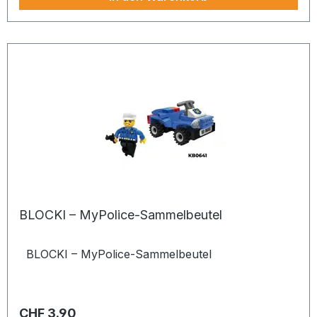
BLOCKI – MyPolice-Sammelbeutel
BLOCKI – MyPolice-Sammelbeutel
Regulärer Preis:
CHF 3.90