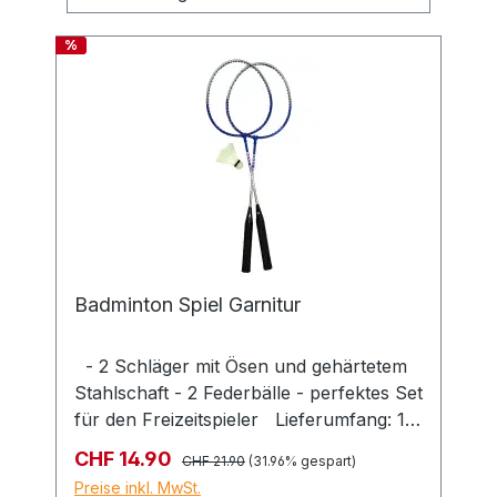
%
Badminton Spiel Garnitur
- 2 Schläger mit Ösen und gehärtetem
Stahlschaft - 2 Federbälle - perfektes Set
für den Freizeitspieler Lieferumfang: 1x
Badminton-Spiel Garnitur (2x Schläger,
Regulärer Preis:
Verkaufspreis:
CHF 14.90
CHF 21.90
(31.96% gespart)
2x Federball)
Preise inkl. MwSt.