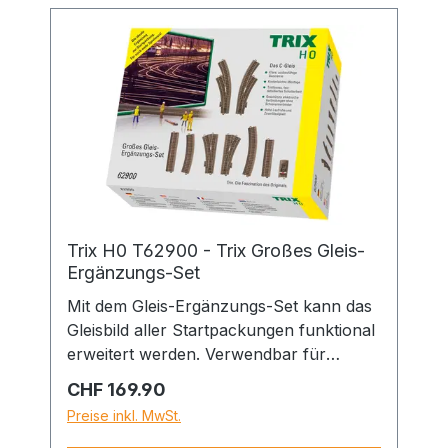
Trix H0 T62900 - Trix Großes Gleis-
Ergänzungs-Set
Mit dem Gleis-Ergänzungs-Set kann das
Gleisbild aller Startpackungen funktional
erweitert werden. Verwendbar für
Parallel-Gleisverbindungen, Überhol-
Regulärer Preis:
CHF 169.90
oder Ausweichgleise, ein Abstellgleis und
Preise inkl. MwSt.
neue Strecken. Geeignet für die Trix