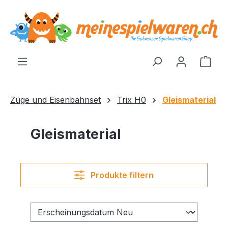
alt springen
Ware
Züge und Eisenbahnset
Trix H0
Gleismaterial
Gleismaterial
Produkte filtern