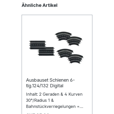
Produktgalerie überspringen
Jetzt die Website deinen Freunden zeigen
Ähnliche Artikel
Kopieren
Whatsapp
Ausbauset Schienen 6-
tlg.124/132 Digital
Inhalt: 2 Geraden & 4 Kurven
30°/Radius 1 &
Bahnstückverriegelungen =
AUSBAUSET 1.4 m für