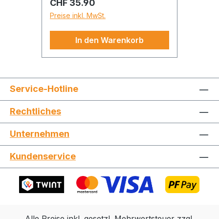
Regulärer Preis:
CHF 35.90
Massstab 1:24 Empfohlen ab
Preise inkl. MwSt.
8 Jahren
In den Warenkorb
Service-Hotline
Rechtliches
Unternehmen
Kundenservice
Alle Preise inkl. gesetzl. Mehrwertsteuer zzgl.