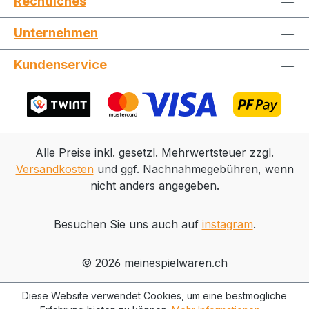
Rechtliches
Unternehmen
Jetzt die Website deinen Freunden zeigen
Kundenservice
Kopieren
Whatsapp
Alle Preise inkl. gesetzl. Mehrwertsteuer zzgl.
Versandkosten
und ggf. Nachnahmegebühren, wenn
nicht anders angegeben.
Besuchen Sie uns auch auf
instagram
.
© 2026 meinespielwaren.ch
Diese Website verwendet Cookies, um eine bestmögliche