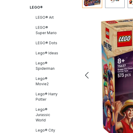
LEGO®
LEGO® Art
LEGO®
Super Mario
LEGO® Dots
Lego® Ideas
Lego®
Spiderman
Lego®
Movie2
Lego® Harry
Potter
Lego®
Jurassic
World
Lego® City