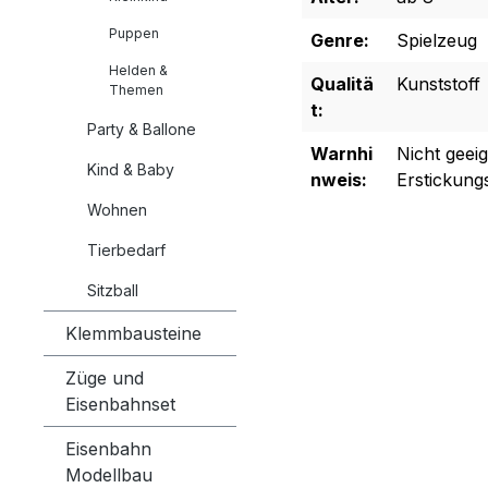
Puppen
Genre:
Spielzeug
Helden &
Qualitä
Kunststoff
Themen
t:
Party & Ballone
Warnhi
Nicht geei
Kind & Baby
nweis:
Erstickung
Wohnen
Tierbedarf
Sitzball
Klemmbausteine
Züge und
Eisenbahnset
Eisenbahn
Modellbau