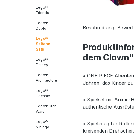
Lego®
Friends
Lego®
Beschreibung
Bewert
Duplo
Lego®
Seltene
Produktinfo
Sets
dem Clown"
Lego®
Disney
Lego®
• ONE PIECE Abenteue
Architecture
Jahren, das Kinder zu 
Lego®
Technic
• Spielset mit Anime-
Lego® Star
authentische Ausrüst
Wars
Lego®
• Spielzeug für Rolle
Ninjago
kreisenden Drehschei