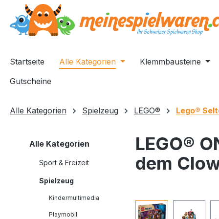
springen
Zur Hauptnavigation springen
Startseite
Alle Kategorien
Klemmbausteine
Gutscheine
Alle Kategorien
Spielzeug
LEGO®
Lego® Selt
LEGO® ON
Alle Kategorien
dem Clo
Sport & Freizeit
Spielzeug
Kindermultimedia
Bildergalerie überspri
Playmobil