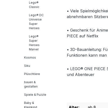
Lego®
Classic
• Viele Spielmöglichk
Lego® DC
abnehmbaren Sitzbere
Universe
Super
Heroes
• Geschenk für Anime-
PIECE auf Netflix
Lego®
Super
Heroes
• 3D-Bauanleitung: Fü
Marvel
Funktionen kann man 
Kosmos
Siku
• LEGO® ONE PIECE Sa
Plüschtiere
und Abenteuer
bauen &
gestalten
Spiele & Puzzle
Baby &
Alter:
ab 8
Kleinkind