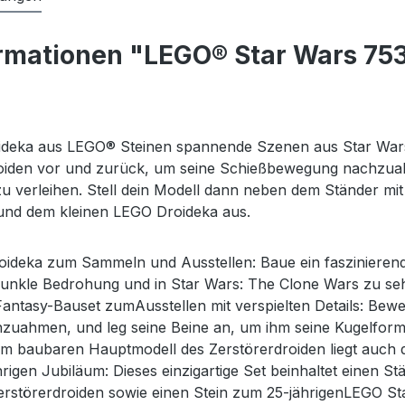
rmationen "LEGO® Star Wars 753
roideka aus LEGO® Steinen spannende Szenen aus Star Wars
oiden vor und zurück, um seine Schießbewegung nachzuah
u verleihen. Stell dein Modell dann neben dem Ständer mit
und dem kleinen LEGO Droideka aus.
ideka zum Sammeln und Ausstellen: Baue ein faszinierend
 dunkle Bedrohung und in Star Wars: The Clone Wars zu s
ntasy-Bauset zumAusstellen mit verspielten Details: Bew
uahmen, und leg seine Beine an, um ihm seine Kugelform
 baubaren Hauptmodell des Zerstörerdroiden liegt auch di
rigen Jubiläum: Dieses einzigartige Set beinhaltet einen S
erstörerdroiden sowie einen Stein zum 25-jährigenLEGO S