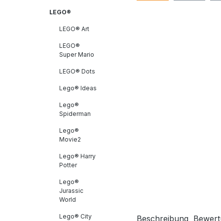
LEGO®
LEGO® Art
LEGO®
Super Mario
LEGO® Dots
Lego® Ideas
Lego®
Spiderman
Lego®
Movie2
Lego® Harry
Potter
Lego®
Jurassic
World
Lego® City
Beschreibung
Bewert