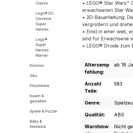
• LEGO® Star Wars™ Ge
Classic
erwachsenen Star Wars
Lego® DC
• 3D-Bauanleitung: Di
Universe
vergrößern und drehen
Super
Heroes
• Einst in einer weit
sind für Erwachsene w
Lego®
Super
• LEGO® Droide zum Ba
Heroes
Marvel
Altersemp
ab 18 J
Kosmos
fehlung:
Siku
Anzahl
583
Plüschtiere
Teile:
bauen &
gestalten
Genre:
Spielze
Spiele & Puzzle
Qualität:
ABS
Baby &
Warnhinw
Nicht ge
Kleinkind