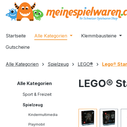
springen
Zur Hauptnavigation springen
Startseite
Alle Kategorien
Klemmbausteine
Gutscheine
Alle Kategorien
Spielzeug
LEGO®
Lego® Sta
LEGO® St
Alle Kategorien
Sport & Freizeit
Spielzeug
Bildergalerie überspri
Kindermultimedia
Playmobil