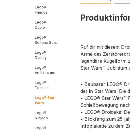
Lego®
Friends
Produktinfo
Lego®
Duplo
Lego®
Seltene Sets
Ruf dir mit diesem D
Lego®
Arme des Zerstörerdr
Disney
legendäre Kugelform z
Star Wars™ Jubiläum 
Lego®
Architecture
Lego®
• Baubarer LEGO® Dro
Technic
der in Star Wars: Die
• LEGO® Star Wars™ Fa
Lego® Star
Wars
Schießbewegung nachz
• LEGO® Droideka: Dem
Lego®
Ninjago
• Blickfang zum 25-jäh
Infoplakette zu dem Z
Lego®