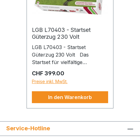
Whatsapp
LGB L70403 - Startset
Güterzug 230 Volt
LGB L70403 - Startset
Güterzug 230 Volt Das
Startset für vielfältige
Spielmöglichkeiten: Güterzug
Regulärer Preis:
CHF 399.00
mit Dampflok „Stainz“, einem
Preise inkl. MwSt.
Schotterwagen und einem
beladenen Niederbordwagen,
In den Warenkorb
Die Dampflok ist mit einem
leistungsstarken Motor
ausgestattet und verfügt über
ein elektronisches
Service-Hotline
Dampflokgeräusch und einen
Dampfentwickler, Das Set