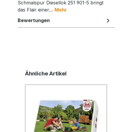
Schmalspur Diesellok 251 901-5 bringt
das Flair einer…
Mehr
Bewertungen
Produktgalerie überspringen
Ähnliche Artikel
Jetzt die Website deinen Freunden zeigen
Kopieren