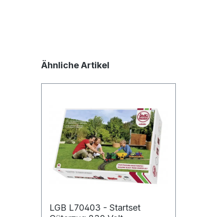
Produktgalerie überspringen
Ähnliche Artikel
Jetzt die Website deinen Freunden zeigen
Kopieren
Whatsapp
LGB L70403 - Startset