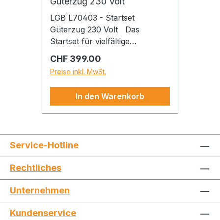
Güterzug 230 Volt
LGB L70403 - Startset
Güterzug 230 Volt Das
Startset für vielfältige
Spielmöglichkeiten: Güterzug
Regulärer Preis:
CHF 399.00
mit Dampflok „Stainz“, einem
Preise inkl. MwSt.
Schotterwagen und einem
beladenen Niederbordwagen,
In den Warenkorb
Die Dampflok ist mit einem
leistungsstarken Motor
ausgestattet und verfügt über
ein elektronisches
Service-Hotline
Dampflokgeräusch und einen
Dampfentwickler, Das Set
Rechtliches
enthält außerdem einen
kompletten Gleiskreis
Unternehmen
(Durchmesser 1,290 mm) sowie
Stromversorgung für 230 Volt
Kundenservice
und Fahrgerät, Das abgebildete