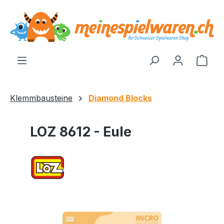
alt springen
Ware
Klemmbausteine
Diamond Blocks
LOZ 8612 - Eule
Bildergalerie überspringen