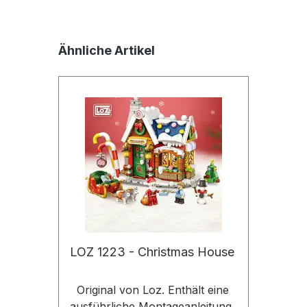
Produktgalerie überspringen
Ähnliche Artikel
Jetzt die Website deinen Freunden zeigen
Kopieren
Whatsapp
LOZ 1223 - Christmas House
Original von Loz. Enthält eine
ausführliche Montageanleitung.