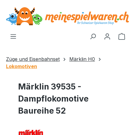
alt springen
Ware
Züge und Eisenbahnset
Märklin H0
Lokomotiven
Märklin 39535 -
Dampflokomotive
Baureihe 52