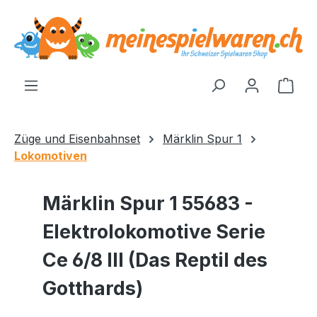
alt springen
Ware
Züge und Eisenbahnset
Märklin Spur 1
Lokomotiven
Märklin Spur 1 55683 -
Elektrolokomotive Serie
Ce 6/8 III (Das Reptil des
Gotthards)