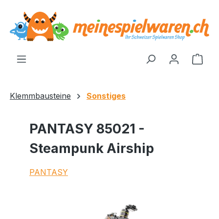
alt springen
Ware
Klemmbausteine
Sonstiges
PANTASY 85021 -
Steampunk Airship
PANTASY
Bildergalerie überspringen