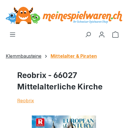
alt springen
Ware
Klemmbausteine
Mittelalter & Piraten
Reobrix - 66027
Mittelalterliche Kirche
Reobrix
Bildergalerie überspringen