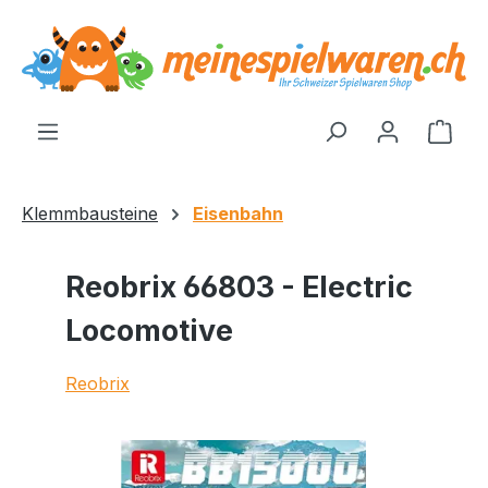
alt springen
Ware
Klemmbausteine
Eisenbahn
Reobrix 66803 - Electric
Locomotive
Reobrix
Bildergalerie überspringen