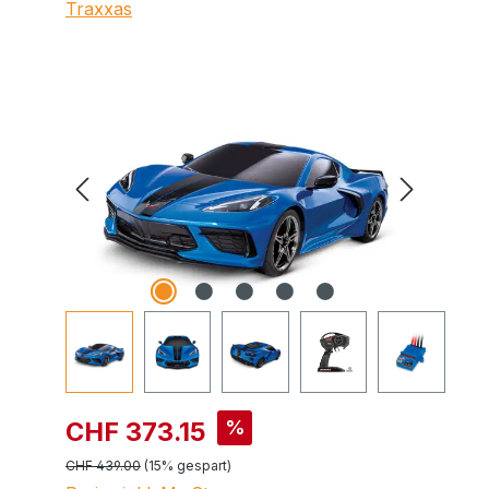
Traxxas
Bildergalerie überspringen
%
CHF 373.15
CHF 439.00
(15% gespart)