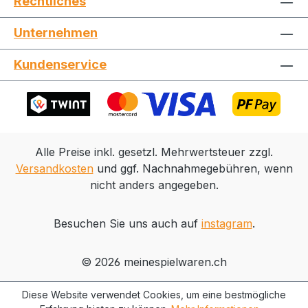
Rechtliches
Unternehmen
Jetzt die Website deinen Freunden zeigen
Kundenservice
Kopieren
Whatsapp
Alle Preise inkl. gesetzl. Mehrwertsteuer zzgl.
Versandkosten
und ggf. Nachnahmegebühren, wenn
nicht anders angegeben.
Besuchen Sie uns auch auf
instagram
.
© 2026 meinespielwaren.ch
Diese Website verwendet Cookies, um eine bestmögliche