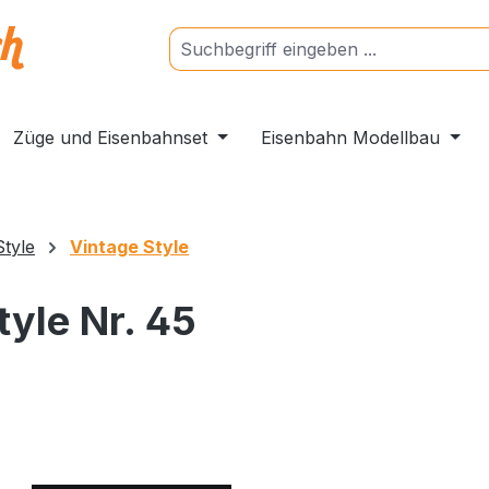
Züge und Eisenbahnset
Eisenbahn Modellbau
Style
Vintage Style
tyle Nr. 45
ngen