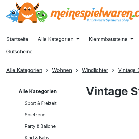
springen
Zur Hauptnavigation springen
Startseite
Alle Kategorien
Klemmbausteine
Gutscheine
Alle Kategorien
Wohnen
Windlichter
Vintage 
Vintage S
Alle Kategorien
Sport & Freizeit
Spielzeug
Bildergalerie überspri
Party & Ballone
Kind & Baby