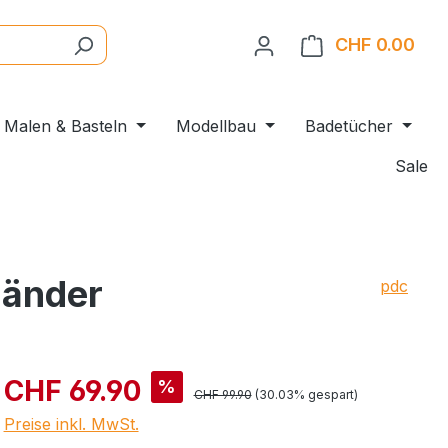
CHF 0.00
Ware
Malen & Basteln
Modellbau
Badetücher
Sale
länder
pdc
CHF 69.90
%
CHF 99.90
(30.03% gespart)
Preise inkl. MwSt.