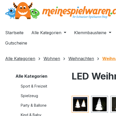
springen
Zur Hauptnavigation springen
Startseite
Alle Kategorien
Klemmbausteine
Gutscheine
Alle Kategorien
Wohnen
Weihnachten
Weihn
LED Weih
Alle Kategorien
Sport & Freizeit
Spielzeug
Bildergalerie überspri
Party & Ballone
Kind & Baby