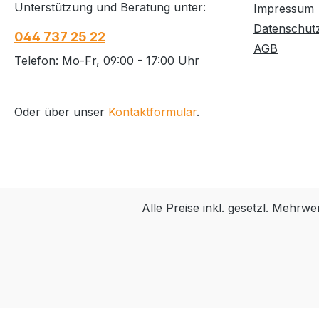
Unterstützung und Beratung unter:
Impressum
Jahren, Die ent
Sie hier, - tech
Datenschut
044 737 25 22
Betriebsanleitung Piktogra
AGB
Warnhinweis:
Telefon: Mo-Fr, 09:00 - 17:00 Uhr
ab 15 Jahren nur f
---------
---------
Oder über unser
Kontaktformular
.
Alle Preise inkl. gesetzl. Mehrwe