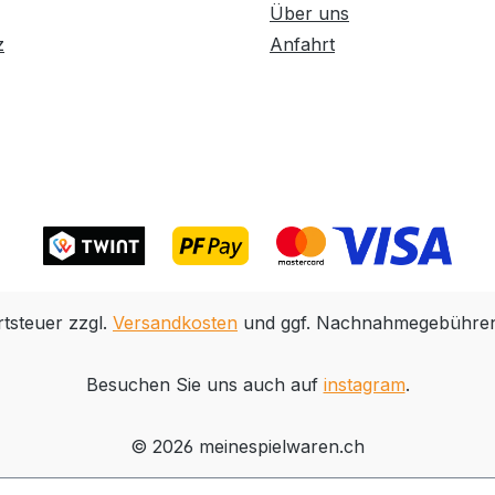
Über uns
sprechenden Garantiebedingungen finden
nische Anleitung - Explosionszeichnung -
z
Anfahrt
mme:
ür Erwachsene Merkmale:
-- Epoche:
-- Spur:
G (Schmalspur )
rtsteuer zzgl.
Versandkosten
und ggf. Nachnahmegebühren,
Besuchen Sie uns auch auf
instagram
.
© 2026 meinespielwaren.ch