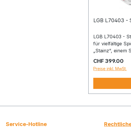
LGB L70403 - S
LGB L70403 - St
für vielfältige S
„Stainz“, einem
Niederbordwagen
Regulärer Preis
CHF 399.00
leistungsstarken
Preise inkl. MwSt.
elektronisches 
Dampfentwickler
kompletten Glei
Stromversorgung
abgebildete Lad
beispielhaft und
besteht eine Hers
Garantiegebers G
Service-Hotline
Rechtlich
Str, 55-57, 7303