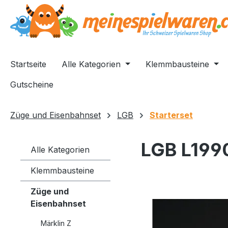
springen
Zur Hauptnavigation springen
Startseite
Alle Kategorien
Klemmbausteine
Gutscheine
Züge und Eisenbahnset
LGB
Starterset
LGB L1990
Alle Kategorien
Klemmbausteine
Züge und
Bildergalerie überspri
Eisenbahnset
Märklin Z