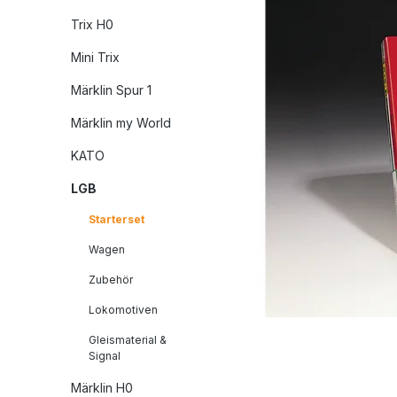
Trix H0
Mini Trix
Märklin Spur 1
Märklin my World
KATO
LGB
Starterset
Wagen
Zubehör
Lokomotiven
Gleismaterial &
Signal
Märklin H0