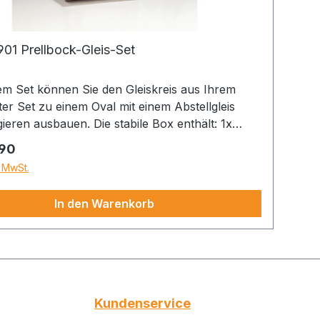
01 Prellbock-Gleis-Set
m Set können Sie den Gleiskreis aus Ihrem
er Set zu einem Oval mit einem Abstellgleis
eren ausbauen. Die stabile Box enthält: 1x
ndweiche rechts 6x 10000 gerade Gleise 1x
 Preis:
.90
es Gleis 1x Prellbock Epoche: ----------
. MwSt.
pur: G Warnhinweis: nur für
Erwachsene
In den Warenkorb
Kundenservice