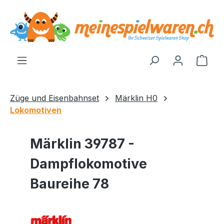
alt springen
Ware
Züge und Eisenbahnset
Märklin H0
Lokomotiven
Märklin 39787 -
Dampflokomotive
Baureihe 78